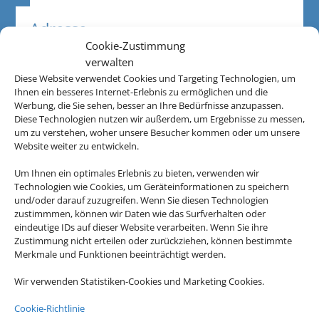
Adresse
Cookie-Zustimmung
Sova Tours GbR
verwalten
Mannheimer Straße 49
Diese Website verwendet Cookies und Targeting Technologien, um
D-76337 Waldbronn
Ihnen ein besseres Internet-Erlebnis zu ermöglichen und die
Werbung, die Sie sehen, besser an Ihre Bedürfnisse anzupassen.
Diese Technologien nutzen wir außerdem, um Ergebnisse zu messen,
Kontakt
um zu verstehen, woher unsere Besucher kommen oder um unsere
Website weiter zu entwickeln.
07243 69464
Um Ihnen ein optimales Erlebnis zu bieten, verwenden wir
Schenk@sova-tours.de
Technologien wie Cookies, um Geräteinformationen zu speichern
und/oder darauf zuzugreifen. Wenn Sie diesen Technologien
zustimmmen, können wir Daten wie das Surfverhalten oder
Öffnungszeiten
eindeutige IDs auf dieser Website verarbeiten. Wenn Sie ihre
Zustimmung nicht erteilen oder zurückziehen, können bestimmte
Merkmale und Funktionen beeinträchtigt werden.
Wir verwenden Statistiken-Cookies und Marketing Cookies.
Cookie-Richtlinie